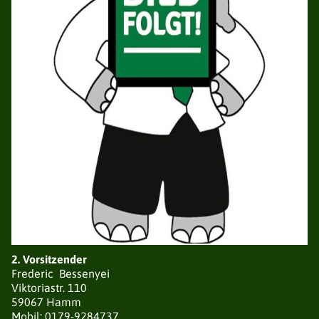
GESCHICHTE
SATZUNG
SCHIESSGRUPPEN
NEUIGKEITEN
VORSTAND
LISTE DER SCHIESSGRUPPEN
SATZUNG
SCHIESSORDNUNG
ERGEBNISSE RUNDENWETTKÄMPFE
ERGEBNISSE STADTMEISTERSCHAFTEN
ERGEBNISSE KAISERPOKAL
ERGEBNISSE POKALSCHIESSEN
TERMINE
2. Vorsitzender
KÖNIGSPAARE
Frederic Bessenyei
Viktoriastr. 110
59067 Hamm
Mobil: 0179-9284737
STADTKAISERSCHIESSEN