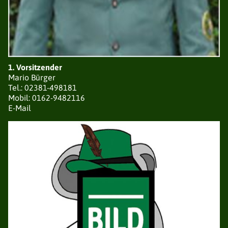
DER VERBAND
NEUIGKEITEN
1. Vorsitzender
VORSTAND
Mario Bürger
VEREINE / BEZIRKE
Tel.: 02381-498181
GESCHICHTE
Mobil: 0162-9482116
SATZUNG
E-Mail
EHRUNGEN
TERMINE
GALERIE
AVANTGARDEN
NEUIGKEITEN
VORSTAND
LISTE DER AVANTGARDEN
TERMINE