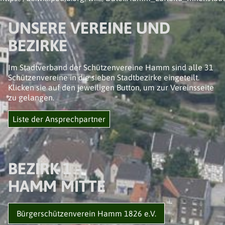
UNSERE VEREINE UND
BEZIRKE
Im Stadtverband der Schützenvereine Hamm sind alle 31
Schützenvereine in die sieben Stadtbezirke eingeteilt.
Klicken sie auf den jeweiligen Button, um zur Vereinsseite
zu gelangen.
Liste der Ansprechpartner
BEZIRK 1 -
HAMM MITTE
Bürgerschützenverein Hamm 1826 e.V.