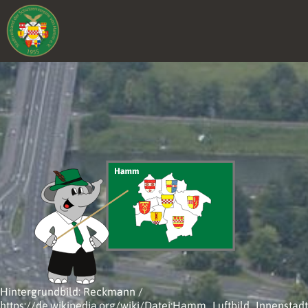
Hintergrundbild: Reckmann /
https://de.wikipedia.org/wiki/Datei:Hamm_Luftbild_Innenstad