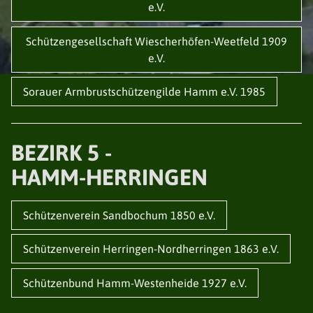
SATZUNG
e.V.
SCHIESSORDNUNG
ERGEBNISSE RUNDENWETTKÄMPFE
Schützengesellschaft Wiescherhöfen-Weetfeld 1909
ERGEBNISSE STADTMEISTERSCHAFTEN
e.V.
ERGEBNISSE KAISERPOKAL
ERGEBNISSE POKALSCHIESSEN
Sorauer Armbrustschützengilde Hamm e.V. 1985
TERMINE
KÖNIGSPAARE
BEZIRK 5 -
HAMM-HERRINGEN
STADTKAISERSCHIESSEN
Schützenverein Sandbochum 1850 e.V.
HALLENVERMIETUNG
Schützenverein Herringen-Nordherringen 1863 e.V.
Schützenbund Hamm-Westenheide 1927 e.V.