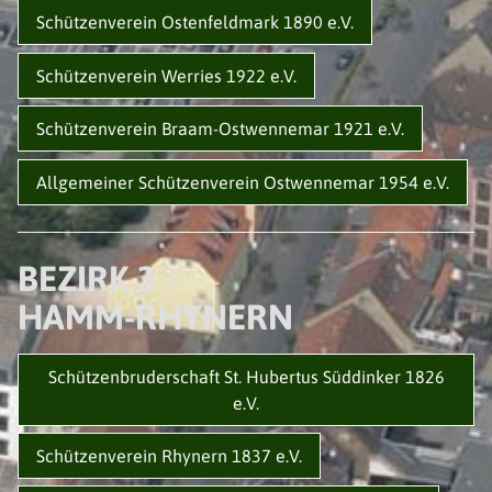
Schützenverein Ostenfeldmark 1890 e.V.
Schützenverein Werries 1922 e.V.
Schützenverein Braam-Ostwennemar 1921 e.V.
Allgemeiner Schützenverein Ostwennemar 1954 e.V.
BEZIRK 3 -
HAMM-RHYNERN
DER VERBAND
Schützenbruderschaft St. Hubertus Süddinker 1826
e.V.
NEUIGKEITEN
VORSTAND
Schützenverein Rhynern 1837 e.V.
VEREINE / BEZIRKE
GESCHICHTE