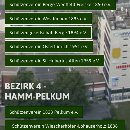
Schützenverein Berge-Weetfeld-Freiske 1850 e.V.
SATZUNG
EHRUNGEN
TERMINE
Schützenverein Westtünnen 1893 e.V.
GALERIE
Schützengesellschaft Berge 1894 e.V.
AVANTGARDEN
Schützenverein Osterflierich 1951 e.V.
NEUIGKEITEN
VORSTAND
Schützenverein St. Hubertus Allen 1959 e.V.
LISTE DER AVANTGARDEN
TERMINE
GESCHICHTE
BEZIRK 4 -
SATZUNG
HAMM-PELKUM
SCHIESSGRUPPEN
NEUIGKEITEN
Schützenverein 1823 Pelkum e.V.
VORSTAND
LISTE DER SCHIESSGRUPPEN
Schützenverein Wiescherhöfen-Lohauserholz 1838