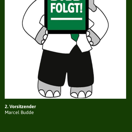
LISTE DER AVANTGARDEN
TERMINE
GESCHICHTE
SATZUNG
SCHIESSGRUPPEN
NEUIGKEITEN
VORSTAND
LISTE DER SCHIESSGRUPPEN
SATZUNG
SCHIESSORDNUNG
ERGEBNISSE RUNDENWETTKÄMPFE
ERGEBNISSE STADTMEISTERSCHAFTEN
ERGEBNISSE KAISERPOKAL
ERGEBNISSE POKALSCHIESSEN
2. Vorsitzender
Marcel Budde
TERMINE
KÖNIGSPAARE