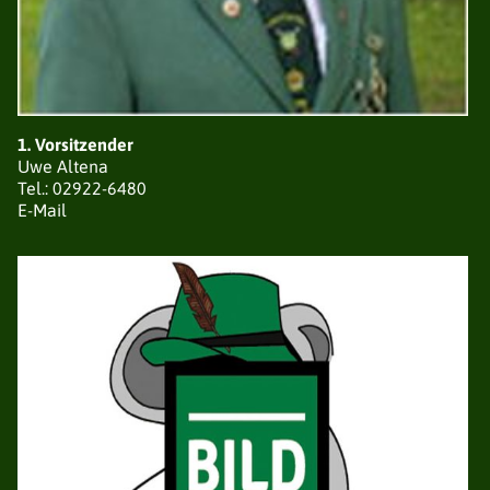
DER VERBAND
1. Vorsitzender
Uwe Altena
NEUIGKEITEN
Tel.: 02922-6480
VORSTAND
E-Mail
VEREINE / BEZIRKE
GESCHICHTE
SATZUNG
EHRUNGEN
TERMINE
GALERIE
AVANTGARDEN
NEUIGKEITEN
VORSTAND