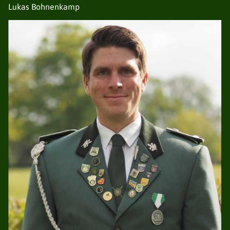
Lukas Bohnenkamp
DER VERBAND
NEUIGKEITEN
VORSTAND
VEREINE / BEZIRKE
GESCHICHTE
SATZUNG
EHRUNGEN
TERMINE
GALERIE
AVANTGARDEN