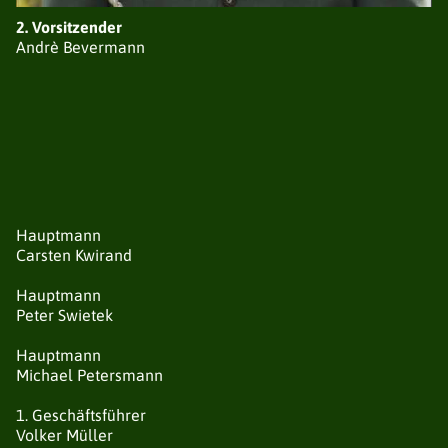
NEUIGKEITEN
2. Vorsitzender
VORSTAND
Andrè Bevermann
LISTE DER AVANTGARDEN
TERMINE
GESCHICHTE
SATZUNG
SCHIESSGRUPPEN
NEUIGKEITEN
Hauptmann
VORSTAND
Carsten Kwirand
LISTE DER SCHIESSGRUPPEN
SATZUNG
Hauptmann
SCHIESSORDNUNG
Peter Swietek
ERGEBNISSE RUNDENWETTKÄMPFE
Hauptmann
ERGEBNISSE STADTMEISTERSCHAFTEN
Michael Petersmann
ERGEBNISSE KAISERPOKAL
ERGEBNISSE POKALSCHIESSEN
1. Geschäftsführer
TERMINE
Volker Müller