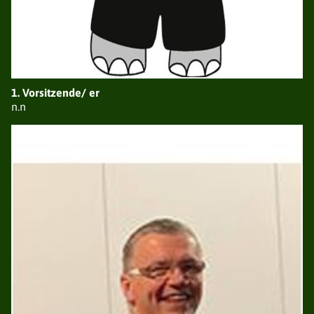
DER VERBAND
NEUIGKEITEN
1. Vorsitzende/ er
VORSTAND
n.n
VEREINE / BEZIRKE
GESCHICHTE
SATZUNG
EHRUNGEN
TERMINE
GALERIE
AVANTGARDEN
NEUIGKEITEN
VORSTAND
LISTE DER AVANTGARDEN
TERMINE