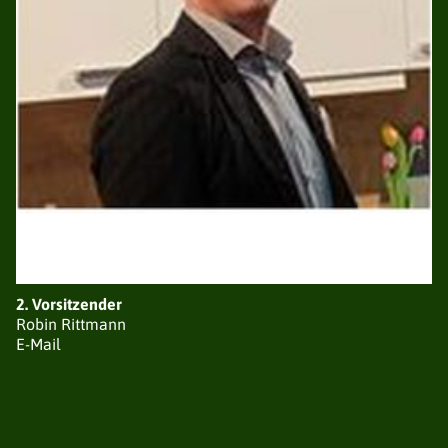
GESCHICHTE
SATZUNG
SCHIESSGRUPPEN
NEUIGKEITEN
VORSTAND
LISTE DER SCHIESSGRUPPEN
SATZUNG
SCHIESSORDNUNG
ERGEBNISSE RUNDENWETTKÄMPFE
ERGEBNISSE STADTMEISTERSCHAFTEN
ERGEBNISSE KAISERPOKAL
2. Vorsitzender
ERGEBNISSE POKALSCHIESSEN
Robin Rittmann
TERMINE
E-Mail
KÖNIGSPAARE