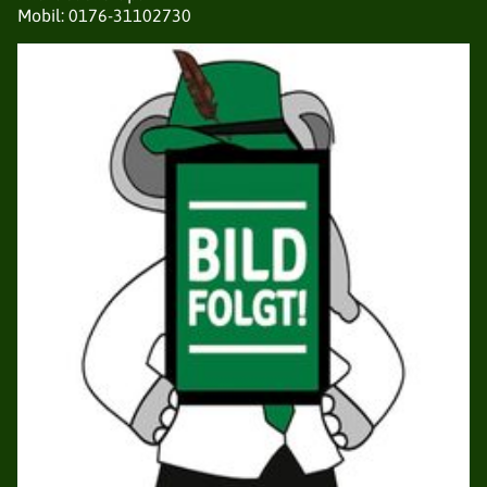
Mobil: 0176-31102730
LISTE DER SCHIESSGRUPPEN
SATZUNG
SCHIESSORDNUNG
ERGEBNISSE RUNDENWETTKÄMPFE
ERGEBNISSE STADTMEISTERSCHAFTEN
ERGEBNISSE KAISERPOKAL
ERGEBNISSE POKALSCHIESSEN
TERMINE
KÖNIGSPAARE
STADTKAISERSCHIESSEN
HALLENVERMIETUNG