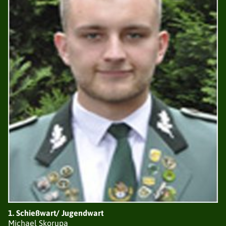
VEREINE / BEZIRKE
GESCHICHTE
SATZUNG
EHRUNGEN
TERMINE
GALERIE
AVANTGARDEN
NEUIGKEITEN
VORSTAND
LISTE DER AVANTGARDEN
TERMINE
GESCHICHTE
SATZUNG
SCHIESSGRUPPEN
NEUIGKEITEN
1. Schießwart/ Jugendwart
Michael Skorupa
VORSTAND