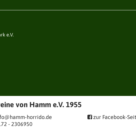
k e.V.
reine von Hamm e.V. 1955
nfo@hamm-horrido.de
zur Facebook-Sei

172 - 2306950