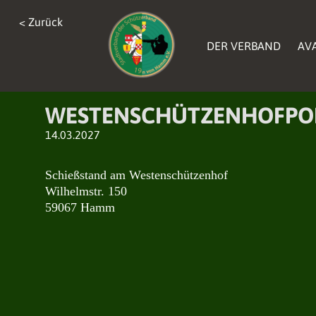
< Zurück
< Zurück
< Zurück
DER VERBAND
DER VERBAND
AV
AV
DER VERBAND
AV
WESTENSCHÜTZENHOFPO
14.03.2027
Schießstand am Westenschützenhof
Wilhelmstr. 150
59067 Hamm