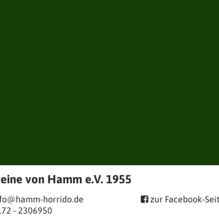
reine von Hamm e.V. 1955
nfo@hamm-horrido.de
zur Facebook-Sei

172 - 2306950