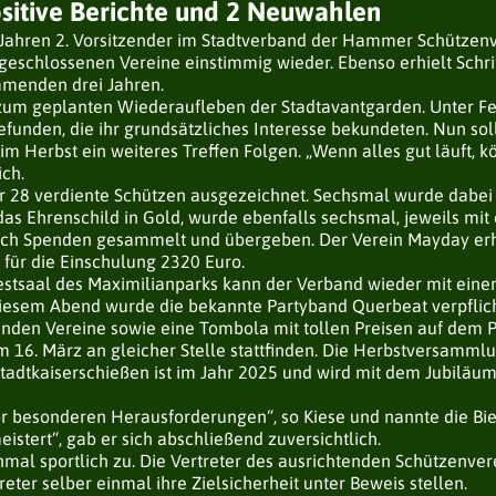
sitive Berichte und 2 Neuwahlen
 Jahren 2. Vorsitzender im Stadtverband der Hammer Schützen
geschlossenen Vereine einstimmig wieder. Ebenso erhielt Schr
ommenden drei Jahren.
 zum geplanten Wiederaufleben der Stadtavantgarden. Unter Fe
unden, die ihr grundsätzliches Interesse bekundeten. Nun sol
Herbst ein weiteres Treffen Folgen. „Wenn alles gut läuft, k
lich.
 28 verdiente Schützen ausgezeichnet. Sechsmal wurde dabei d
as Ehrenschild in Gold, wurde ebenfalls sechsmal, jeweils mi
auch Spenden gesammelt und übergeben. Der Verein Mayday erhie
g für die Einschulung 2320 Euro.
stsaal des Maximilianparks kann der Verband wieder mit eine
diesem Abend wurde die bekannte Partyband Querbeat verpflic
nden Vereine sowie eine Tombola mit tollen Preisen auf dem 
 16. März an gleicher Stelle stattfinden. Die Herbstversammlu
 Stadtkaiserschießen ist im Jahr 2025 und wird mit dem Jubil
or besonderen Herausforderungen“, so Kiese und nannte die Bie
stert“, gab er sich abschließend zuversichtlich.
al sportlich zu. Die Vertreter des ausrichtenden Schützenve
eter selber einmal ihre Zielsicherheit unter Beweis stellen.