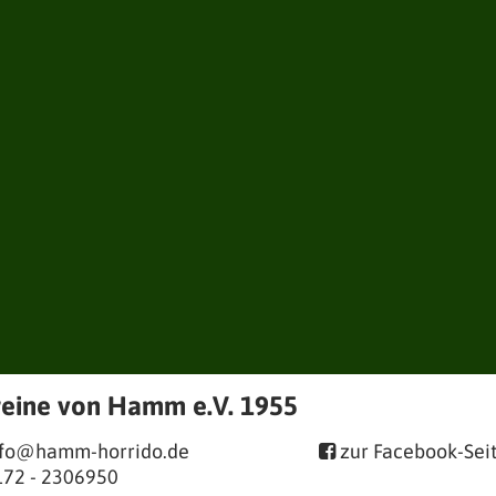
reine von Hamm e.V. 1955
nfo@hamm-horrido.de
zur Facebook-Sei

172 - 2306950