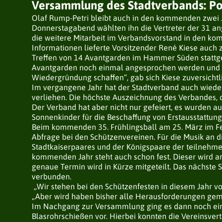
Versammlung des Stadtverbands: Po
Olaf Rump-Petri bleibt auch in den kommenden zwei
Donnerstagabend wählten ihn die Vertreter der 31 an
die weitere Mitarbeit im Verbandsvorstand in den k
Informationen lieferte Vorsitzender René Kiese auch
Treffen von 14 Avantgarden im Hammer Süden stattgef
Avantgarden noch einmal angesprochen werden und im 
Wiedergründung schaffen“, gab sich Kiese zuversicht
Im vergangene Jahr hat der Stadtverband auch wieder
verliehen. Die höchste Auszeichnung des Verbandes, d
Der Verband hat aber nicht nur gefeiert, es wurden 
Sonnenkinder für die Beschaffung von Erstausstattun
Beim kommenden 35. Frühlingsball am 25. März im Fe
Abfrage bei den Schützenvereinen. Für die Musik an 
Stadtkaiserpaares und der Königspaare der teilnehme
kommenden Jahr steht auch schon fest. Dieser wird am
genaue Termin wird in Kürze mitgeteilt. Das nächste
verbunden.
„Wir stehen bei den Schützenfesten in diesem Jahr v
„Aber wird haben bisher alle Herausforderungen gemei
Im Nachgang zur Versammlung ging es dann noch einm
Blasrohrschießen vor. Hierbei konnten die Vereinsvertr