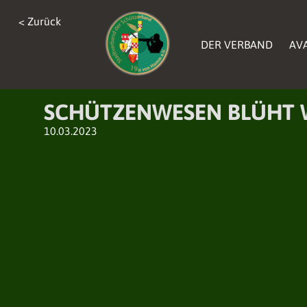
< Zurück
< Zurück
< Zurück
DER VERBAND
DER VERBAND
AV
AV
DER VERBAND
AV
SCHÜTZENWESEN BLÜHT 
10.03.2023