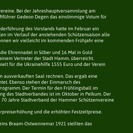
vereine. Bei der Jahreshauptversammlung am
iftführer Gedeon Degen das einstimmige Votum für
derführung des Vorstands hatte im Februar ein
len im Verlauf der anstehenden Schützensaison alle
önnen wir vielleicht im kommenden Frühjahr eine
ie Ehrennadel in Silber und 16 Mal in Gold
t einem Vertreter der Stadt Hamm, überreicht.
lt für die Ukrainehilfe 1555 Euro und der Verein
m ausverkauften Saal rechnen. Das ergab eine
htet. Ebenso stehen der Einmarsch des
Programm. Der Termin für den Frühlingsball im
ng des Stadtverbandes ist im Oktober in Pelkum. Der
äum 70 Jahre Stadtverband der Hammer Schützenvereine
rpreiserhöhung und die erhöhten Festzeltpreise.
reins Braam-Ostwennemar 1921 stellten das