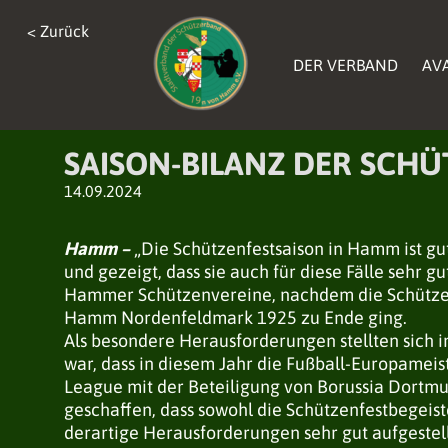
< Zurück
< Zurück
< Zurück
DER VERBAND
DER VERBAND
AV
AV
DER VERBAND
AV
SAISON-BILANZ DER SCHÜT
14.09.2024
Hamm –
„Die Schützenfestsaison in Hamm ist gu
und gezeigt, dass sie auch für diese Fälle sehr g
Hammer Schützenvereine, nachdem die Schützen
Hamm Nordenfeldmark 1925 zu Ende ging.
Als besondere Herausforderungen stellten sich i
war, dass in diesem Jahr die Fußball-Europameis
League mit der Beteiligung von Borussia Dortm
geschaffen, dass sowohl die Schützenfestbegeist
derartige Herausforderungen sehr gut aufgestell