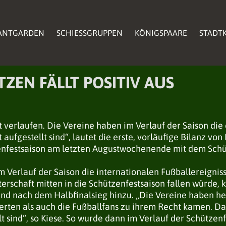
ANTGARDEN
ANTGARDEN
SCHIESSGRUPPEN
SCHIESSGRUPPEN
KÖNIGSPAARE
KÖNIGSPAARE
STADTK
STADTK
ANTGARDEN
SCHIESSGRUPPEN
KÖNIGSPAARE
STADTK
ZEN FÄLLT POSITIV AUS
t verlaufen. Die Vereine haben im Verlauf der Saison di
ut aufgestellt sind“, lautet die erste, vorläufige Bilanz v
festsaison am letzten Augustwochenende mit dem Schüt
m Verlauf der Saison die internationalen Fußballereigni
terschaft mitten in die Schützenfestsaison fallen würde,
und nach dem Halbfinalsieg hinzu. „Die Vereine haben h
erten als auch die Fußballfans zu ihrem Recht kamen. Da
t sind“, so Kiese. So wurde dann im Verlauf der Schütze