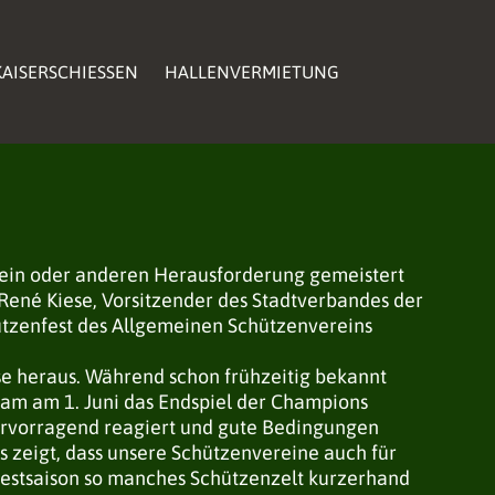
AISERSCHIESSEN
AISERSCHIESSEN
HALLENVERMIETUNG
HALLENVERMIETUNG
AISERSCHIESSEN
HALLENVERMIETUNG
e ein oder anderen Herausforderung gemeistert
on René Kiese, Vorsitzender des Stadtverbandes der
zenfest des Allgemeinen Schützenvereins
sse heraus. Während schon frühzeitig bekannt
 kam am 1. Juni das Endspiel der Champions
ervorragend reagiert und gute Bedingungen
s zeigt, dass unsere Schützenvereine auch für
nfestsaison so manches Schützenzelt kurzerhand