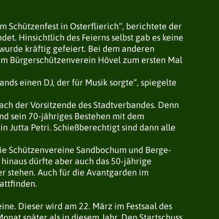
 Schützenfest in Osterflierich“, berichtete der
t. Hinsichtlich des Feierns selbst gab es keine
urde kräftig gefeiert. Bei dem anderen
eim Bürgerschützenverein Hövel zum ersten Mal
nds einen DJ, der für Musik sorgte“, spiegelte
rach der Vorsitzende des Stadtverbandes. Denn
and sein 70-jähriges Bestehen mit dem
 Jutta Petri. Schießberechtigt sind dann alle
 die Schützenvereine Sandbochum und Berge-
inaus dürfte aber auch das 50-jährige
 stehen. Auch für die Avantgarden im
attfinden.
ine. Dieser wird am 22. März im Festsaal des
nat später als in diesem Jahr. Den Startschuss