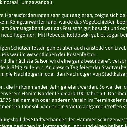
lkinosaal“ umgewandelt.
re Herausforderungen sehr gut reagieren, zeigte sich beim
ein Königsanwärter fand, wurde das Vogelschießen beende
am Samstagabend war das Fest sehr gut besucht und es w
l neue Regenten. Mit Rebecca Kottlowski gab es sogar b
igen Schützenfesten gab es aber auch anstelle von Liveba
usik war im Wesentlichen der Kostenfaktor.
und die nächste Saison wird eine ganz besondere“, versp
e, kräftig zu feiern. An diesem Tag feiert der Stadtverb
m die Nachfolgerin oder den Nachfolger von Stadtkaiserin
äen, die im kommenden Jahr gefeiert werden. So werden
zenverein Hamm Nordenfeldmark 100 Jahre alt. Darüber h
975 bei dem ein oder anderen Verein im Terminkalender
mmenden Jahr soll wieder ein Stadtavantgardentreffen st
ühlingsball des Stadtverbandes der Hammer Schützenvere
enfeste beginnen im kommenden Jahr rund einen halben Mo