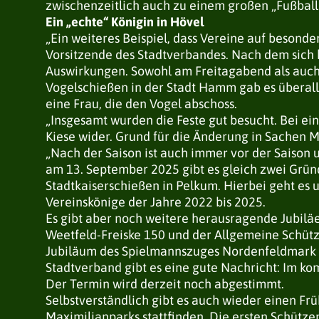
zwischenzeitlich auch zu einem großen „Fußbal
Ein „echte“ Königin in Hövel
„Ein weiteres Beispiel, dass Vereine auf besonde
Vorsitzende des Stadtverbandes. Nach dem sich k
Auswirkungen. Sowohl am Freitagabend als auch 
Vogelschießen in der Stadt Hamm gab es überal
eine Frau, die den Vogel abschoss.
„Insgesamt wurden die Feste gut besucht. Bei ein
Kiese wider. Grund für die Änderung in Sachen M
„Nach der Saison ist auch immer vor der Saison 
am 13. September 2025 gibt es gleich zwei Gründ
Stadtkaiserschießen in Pelkum. Hierbei geht es u
Vereinskönige der Jahre 2022 bis 2025.
Es gibt aber noch weitere herausragende Jubil
Weetfeld-Freiske 150 und der Allgemeine Schüt
Jubiläum des Spielmannszuges Nordenfeldmark 1
Stadtverband gibt es eine gute Nachricht: Im ko
Der Termin wird derzeit noch abgestimmt.
Selbstverständlich gibt es auch wieder einen Fr
Maximilianparks stattfinden. Die ersten Schütz