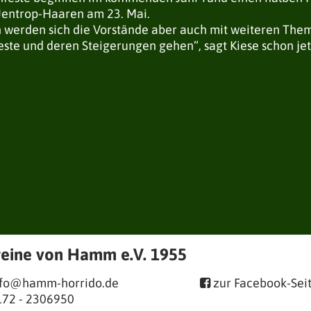
Uentrop-Haaren am 23. Mai.
n werden sich die Vorstände aber auch mit weiteren Th
este und deren Steigerungen gehen“, sagt Kiese schon jet
reine von Hamm e.V. 1955
nfo@hamm-horrido.de
zur Facebook-Sei

172 - 2306950