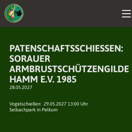
PATENSCHAFTSSCHIESSEN: S
ORAUER A
RMBRUSTSCHÜTZENGILDE H
AMM E.V. 1985
28.05.2027
Vogelschießen: 29.05.2027 13:00 Uhr
Selbachpark in Pelkum
DER VERBAND
DER VERBAND
DER VERBAND
NEUIGKEITEN
NEUIGKEITEN
NEUIGKEITEN