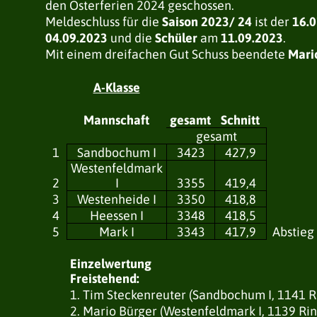
den Osterferien 2024 geschossen.
Meldeschluss für die
Saison 2023/ 24
ist der
16.
04.09.2023
und die
Schüler
am
11.09.2023
.
Mit einem dreifachen Gut Schuss beendete
Mari
A-Klasse
Mannschaft
gesamt
Schnitt
gesamt
1
Sandbochum I
3423
427,9
Westenfeldmark
2
I
3355
419,4
3
Westenheide I
3350
418,8
4
Heessen I
3348
418,5
5
Mark I
3343
417,9
Abstieg
Einzelwertung
Freistehend:
1. Tim Steckenreuter (Sandbochum I, 1141 R
2. Mario Bürger (Westenfeldmark I, 1139 Ri