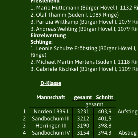
Freistehend:
1. Mario Hüttemann (Bürger Hövel I, 1132 R
2. Olaf Thamm (Süden I, 1089 Ringe)
3. Parizia Wittkamp (Bürger Hövel I, 1079 Ri
3. Andreas Wehling (Bürger Hövel I, 1079 Ri
Einzelwertung
Schlinge:
1. Leonie Schulze Pröbsting (Bürger Hövel I,
Ringe)
2. Michael Martin Mertens (Süden I, 1118 Ri
3. Gabriele Kischkel (Bürger Hövel I, 1109 R
D-Klasse
Mannschaft
gesamt
Schnitt
gesamt
1
Norden 1839 I
3231
403,9
Aufstieg
2
Sandbochum III
3212
401,5
3
Herringen III
3190
398,8
4
Sandbochum IV
3154
394,3
Abstieg