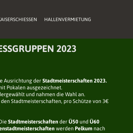
AISERSCHIESSEN
AISERSCHIESSEN
HALLENVERMIETUNG
HALLENVERMIETUNG
AISERSCHIESSEN
HALLENVERMIETUNG
SSGRUPPEN 2023
ie Ausrichtung der
Stadtmeisterschaften 2023.
it Pokalen ausgezeichnet.
ergewählt und nahmen die Wahl an.
 den Stadtmeisterschaften, pro Schütze von 3€
 Die
Stadtmeisterschaften
der
Ü50
und
Ü60
enstadtmeisterschaften
werden
Pelkum
nach