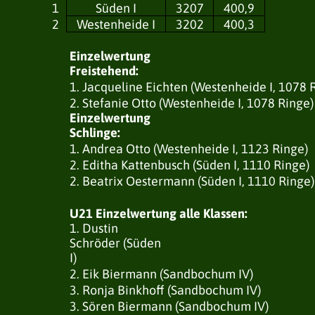
1
Süden I
3207
400,9
2
Westenheide I
3202
400,3
Einzelwertung
Freistehend:
1. Jacqueline Eichten (Westenheide I, 1078 
2. Stefanie Otto (Westenheide I, 1078 Ringe)
Einzelwertung
Schlinge:
1. Andrea Otto (Westenheide I, 1123 Ringe)
2. Editha Kattenbusch (Süden I, 1110 Ringe)
2. Beatrix Oestermann (Süden I, 1110 Ringe)
U21 Einzelwertung alle Klassen:
1. Dustin
Schröder (Süden
I)
2. Eik Biermann (Sandbochum IV)
3. Ronja Binkhoff (Sandbochum IV)
3. Sören Biermann (Sandbochum IV)