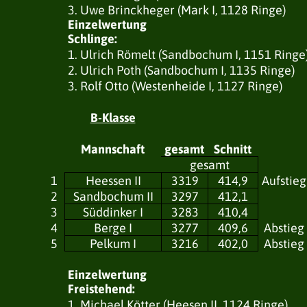
3. Uwe Brinckheger (Mark I, 1128 Ringe)
Einzelwertung
Schlinge:
1. Ulrich Römelt (Sandbochum I, 1151 Ringe
2. Ulrich Poth (Sandbochum I, 1135 Ringe)
3. Rolf Otto (Westenheide I, 1127 Ringe)
B-Klasse
Mannschaft
gesamt
Schnitt
gesamt
1
Heessen II
3319
414,9
Aufstieg
2
Sandbochum II
3297
412,1
3
Süddinker I
3283
410,4
4
Berge I
3277
409,6
Abstieg
5
Pelkum I
3216
402,0
Abstieg
Einzelwertung
Freistehend:
1. Michael Kötter (Heesen II, 1124 Ringe)