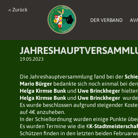
< Zurück
< Zurück
< Zurück
DER VERBAND
DER VERBAND
AV
AV
DER VERBAND
AV
JAHRESHAUPTVERSAMMLUN
19.05.2023
Die Jahreshauptversammlung fand bei der
Schi
Mario Bürger
bedankte sich noch einmal bei de
Helga Kirmse Bunk
und
Uwe Brinckheger
hielte
Helga Kirmse Bunk
und
Uwe Brinckheger
wurde
Es wurde beschlossen aufgrund steigender Koste
auf 4€ anzuheben.
In der Schießordnung wurden einige Punkte übe
Es wurden Termine wie die K
K-Stadtmeisterschaf
Schützen finden in den letzten beiden Februar