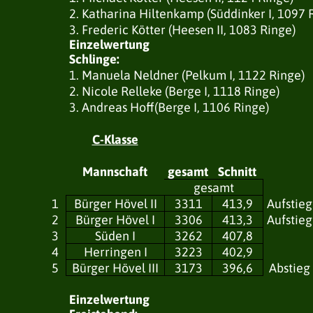
2. Katharina Hiltenkamp (Süddinker I, 1097 
3. Frederic Kötter (Heesen II, 1083 Ringe)
Einzelwertung
Schlinge:
1. Manuela Neldner (Pelkum I, 1122 Ringe)
2. Nicole Relleke (Berge I, 1118 Ringe)
3. Andreas Hoff(Berge I, 1106 Ringe)
C-Klasse
Mannschaft
gesamt
Schnitt
gesamt
1
Bürger Hövel II
3311
413,9
Aufstieg
2
Bürger Hövel I
3306
413,3
Aufstieg
3
Süden I
3262
407,8
4
Herringen I
3223
402,9
5
Bürger Hövel III
3173
396,6
Abstieg
Einzelwertung