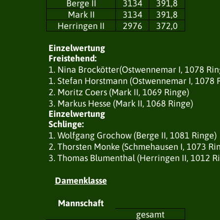
Berge II
3134
391,8
Mark II
3134
391,8
Herringen II
2976
372,0
Einzelwertung
Freistehend:
1. Nina Brockötter(Ostwennemar I, 1078 Rin
1. Stefan Horstmann (Ostwennemar I, 1078 
2. Moritz Coers (Mark II, 1069 Ringe)
3. Markus Hesse (Mark II, 1068 Ringe)
Einzelwertung
Schlinge:
1. Wolfgang Grochow (Berge II, 1081 Ringe)
2. Thorsten Monke (Schmehausen I, 1073 Ri
3. Thomas Blumenthal (Herringen II, 1012 R
Damenklasse
Mannschaft
gesamt