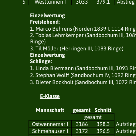
5
Westtünnen I
3033
379,1
Abstieg
Einzelwertung
Freistehend:
1. Marco Behrens (Norden 1839 I, 1114 Ring
2. Tobias Lehmkemper (Sandbochum III, 108
Ringe)
3. Til Möller (Herringen III, 1083 Ringe)
Einzelwertung
Schlinge:
1. Linda Biermann (Sandbochum III, 1093 Ri
2. Stephan Wolff (Sandbochum IV, 1092 Ring
3. Dieter Bockholt (Sandbochum III, 1072 Ri
E-Klasse
Mannschaft
gesamt
Schnitt
gesamt
Ostwennemar I
3186
398,3
Aufstieg
Schmehausen I
3172
396,5
Aufstieg