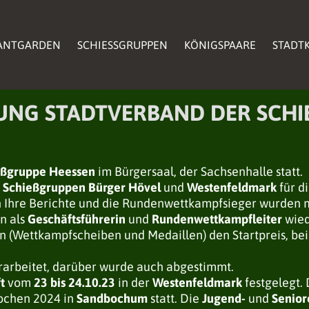
ANTGARDEN
ANTGARDEN
SCHIESSGRUPPEN
SCHIESSGRUPPEN
KÖNIGSPAARE
KÖNIGSPAARE
STADTK
STADTK
ANTGARDEN
SCHIESSGRUPPEN
KÖNIGSPAARE
STADTK
G STADTVERBAND DER SCHIE
eßgruppe Heessen
im Bürgersaal, der Sachsenhalle statt.
n
Schießgruppen Bürger Hövel
und
Westenfeldmark
für d
n Ihre Berichte und die Rundenwettkampfsieger wurden m
n als
Geschäftsführerin
und
Rundenwettkampfleiter
wied
n (Wettkampfscheiben und Medaillen) den Startpreis, bei
rarbeitet, darüber wurde auch abgestimmt.
t
vom
23 bis 24.10.23
in der
Westenfeldmark
festgelegt.
wochen 2024 in
Sandbochum
statt. Die
Jugend-
und
Senior