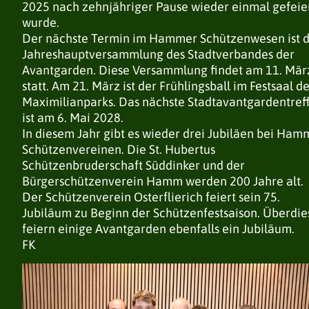
2025 nach zehnjähriger Pause wieder einmal gefeie
ERGEBNISSE KAISERPOKAL
ERGEBNISSE KAISERPOKAL
ERGEBNISSE KAISERPOKAL
wurde.
ERGEBNISSE POKALSCHIESSEN
ERGEBNISSE POKALSCHIESSEN
ERGEBNISSE POKALSCHIESSEN
Der nächste Termin im Hammer Schützenwesen ist d
TERMINE
TERMINE
TERMINE
Jahreshauptversammlung des Stadtverbandes der
Avantgarden. Diese Versammlung findet am 11. Mär
KÖNIGSPAARE
KÖNIGSPAARE
KÖNIGSPAARE
statt. Am 21. März ist der Frühlingsball im Festsaal d
Maximilianparks. Das nächste Stadtavantgardentref
ist am 6. Mai 2028.
STADTKAISERSCHIESSEN
STADTKAISERSCHIESSEN
STADTKAISERSCHIESSEN
In diesem Jahr gibt es wieder drei Jubiläen bei Ham
Schützenvereinen. Die St. Hubertus
Schützenbruderschaft Süddinker und der
HALLENVERMIETUNG
HALLENVERMIETUNG
HALLENVERMIETUNG
Bürgerschützenverein Hamm werden 200 Jahre alt.
Der Schützenverein Osterflierich feiert sein 75.
Jubiläum zu Beginn der Schützenfestsaison. Überdie
feiern einige Avantgarden ebenfalls ein Jubiläum.
FK