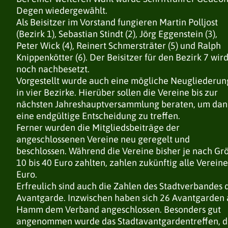
GALERIE
GALERIE
GALERIE
Degen wiedergewählt.
Als Beisitzer im Vorstand fungieren Martin Polljost
AVANTGARDEN
AVANTGARDEN
AVANTGARDEN
(Bezirk 1), Sebastian Stindt (2), Jörg Eggenstein (3),
Peter Wick (4), Reinert Schmersträter (5) und Ralph
NEUIGKEITEN
NEUIGKEITEN
NEUIGKEITEN
Knippenkötter (6). Der Beisitzer für den Bezirk 7 wir
VORSTAND
VORSTAND
VORSTAND
noch nachbesetzt.
LISTE DER AVANTGARDEN
LISTE DER AVANTGARDEN
LISTE DER AVANTGARDEN
Vorgestellt wurde auch eine mögliche Neugliederun
TERMINE
TERMINE
TERMINE
in vier Bezirke. Hierüber sollen die Vereine bis zur
GESCHICHTE
GESCHICHTE
GESCHICHTE
nächsten Jahreshauptversammlung beraten, um da
SATZUNG
SATZUNG
SATZUNG
eine endgültige Entscheidung zu treffen.
Ferner wurden die Mitgliedsbeiträge der
SCHIESSGRUPPEN
SCHIESSGRUPPEN
SCHIESSGRUPPEN
angeschlossenen Vereine neu geregelt und
beschlossen. Während die Vereine bisher je nach Gr
NEUIGKEITEN
NEUIGKEITEN
NEUIGKEITEN
10 bis 40 Euro zahlten, zahlen zukünftig alle Verein
VORSTAND
VORSTAND
VORSTAND
Euro.
LISTE DER SCHIESSGRUPPEN
LISTE DER SCHIESSGRUPPEN
LISTE DER SCHIESSGRUPPEN
Erfreulich sind auch die Zahlen des Stadtverbandes 
SATZUNG
SATZUNG
SATZUNG
Avantgarde. Inzwischen haben sich 26 Avantgarden 
SCHIESSORDNUNG
SCHIESSORDNUNG
SCHIESSORDNUNG
Hamm dem Verband angeschlossen. Besonders gut
ERGEBNISSE RUNDENWETTKÄMPFE
ERGEBNISSE RUNDENWETTKÄMPFE
ERGEBNISSE RUNDENWETTKÄMPFE
angenommen wurde das Stadtavantgardentreffen, d
ERGEBNISSE STADTMEISTERSCHAFTEN
ERGEBNISSE STADTMEISTERSCHAFTEN
ERGEBNISSE STADTMEISTERSCHAFTEN