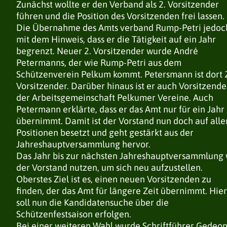
Zunächst wollte er den Verband als 2. Vorsitzender
führen und die Position des Vorsitzenden frei lassen.
Die Übernahme des Amts verband Rump-Petri jedoc
mit dem Hinweis, dass er die Tätigkeit auf ein Jahr
begrenzt. Neuer 2. Vorsitzender wurde André
Petermanns, der wie Rump-Petri aus dem
Schützenverein Pelkum kommt. Petersmann ist dort 
Vorsitzender. Darüber hinaus ist er auch Vorsitzende
der Arbeitsgemeinschaft Pelkumer Vereine. Auch
Petermann erklärte, dass er das Amt nur für ein Jahr
übernimmt. Damit ist der Vorstand nun doch auf alle
DER VERBAND
DER VERBAND
DER VERBAND
Positionen besetzt und geht gestärkt aus der
Jahreshauptversammlung hervor.
NEUIGKEITEN
NEUIGKEITEN
NEUIGKEITEN
Das Jahr bis zur nächsten Jahreshauptversammlung 
VORSTAND
VORSTAND
VORSTAND
der Vorstand nutzen, um sich neu aufzustellen.
VEREINE / BEZIRKE
VEREINE / BEZIRKE
VEREINE / BEZIRKE
Oberstes Ziel ist es, einen neuen Vorsitzenden zu
GESCHICHTE
GESCHICHTE
GESCHICHTE
finden, der das Amt für längere Zeit übernimmt. Hier
SATZUNG
SATZUNG
SATZUNG
soll nun die Kandidatensuche über die
EHRUNGEN
EHRUNGEN
EHRUNGEN
Schützenfestsaison erfolgen.
TERMINE
TERMINE
TERMINE
Bei einer weiteren Wahl wurde Schriftführer Gedeo