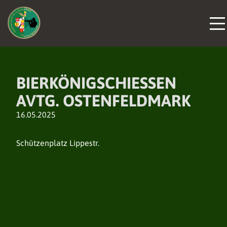
BIERKÖNIGSCHIESSEN A
VTG. OSTENFELDMARK
16.05.2025
Schützenplatz Lippestr.
DER VERBAND
DER VERBAND
DER VERBAND
NEUIGKEITEN
NEUIGKEITEN
NEUIGKEITEN