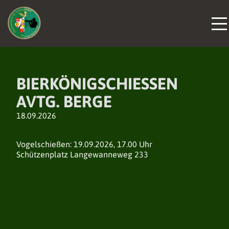
BIERKÖNIGSCHIESSEN A
VTG. BERGE
18.09.2026
Vogelschießen: 19.09.2026, 17.00 Uhr
Schützenplatz Langewanneweg 233
DER VERBAND
DER VERBAND
DER VERBAND
NEUIGKEITEN
NEUIGKEITEN
NEUIGKEITEN