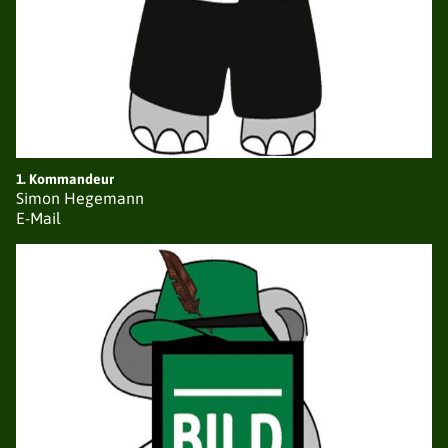
DER VERBAND
NEUIGKEITEN
VORSTAND
VEREINE / BEZIRKE
1. Kommandeur
GESCHICHTE
Simon Hegemann
SATZUNG
E-Mail
EHRUNGEN
TERMINE
GALERIE
AVANTGARDEN
NEUIGKEITEN
VORSTAND
LISTE DER AVANTGARDEN
TERMINE