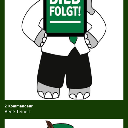
GESCHICHTE
SATZUNG
SCHIESSGRUPPEN
NEUIGKEITEN
VORSTAND
LISTE DER SCHIESSGRUPPEN
SATZUNG
SCHIESSORDNUNG
ERGEBNISSE RUNDENWETTKÄMPFE
ERGEBNISSE STADTMEISTERSCHAFTEN
ERGEBNISSE KAISERPOKAL
ERGEBNISSE POKALSCHIESSEN
TERMINE
2. Kommandeur
KÖNIGSPAARE
René Teinert